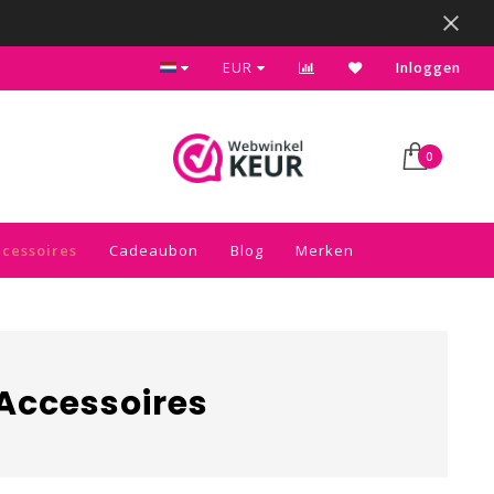
Kies voor de gratis inpakservice in je winkelwagen
EUR
Inloggen
0
cessoires
Cadeaubon
Blog
Merken
Accessoires