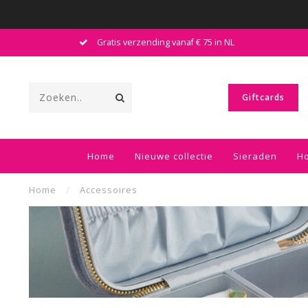
Gratis verzending vanaf € 75 in NL
Giftcards
Home
Nieuwe collectie
Sieraden
Ho
Home
/
Accessoires