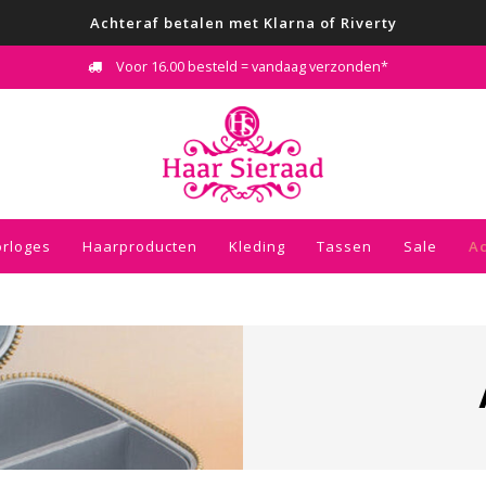
Achteraf betalen met Klarna of Riverty
Voor 16.00 besteld = vandaag verzonden*
rloges
Haarproducten
Kleding
Tassen
Sale
Ac