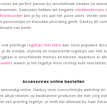
oires die perfect passen bij verschillende smaken en wensen
 verwennen. Daarnaast hebben we elegante
sieradendoosjes
o
efoonkoorden
ben je bij ons aan het juiste adres. Verder vind
 persoonlijke en klassieke uitstraling geeft. Dankzij dit ruim
binatie van beide.
e ook prachtige
tegeltjes met tekst
aan. Deze populaire decor
nd je de vrolijke, stijlvolle en inspirerende tegeltjes van Ye
rijgbaar in verschillende thema’s en kleuren, waardoor er alti
houders
waarin je het tegeltje mooi rechtop kunt neerzetten,
Accessoires online bestellen
s eenvoudig online. Dankzij onze overzichtelijke webshop en 
unt altijd rekenen op kwalitatieve producten die met zorg zij
 met een prachtig tegeltje, je vindt het allemaal bij Haar Si