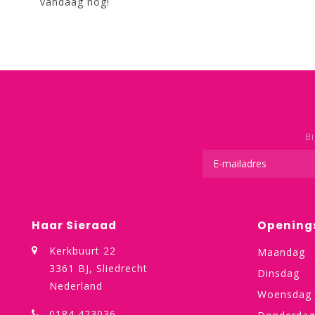
vandaag nog!
Bi
Haar Sieraad
Opening
Kerkbuurt 22
Maandag
3361 BJ, Sliedrecht
Dinsdag
Nederland
Woensdag
0184 423036