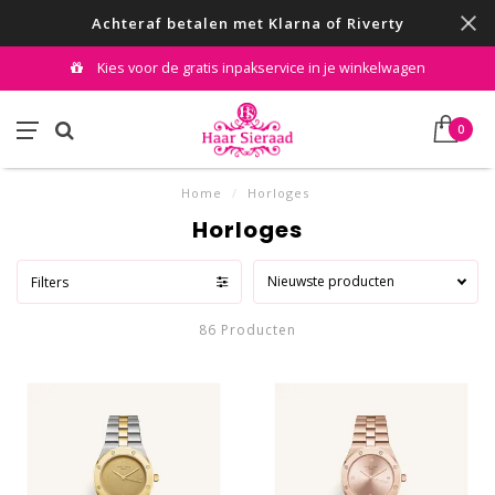
Achteraf betalen met Klarna of Riverty
Kies voor de gratis inpakservice in je winkelwagen
0
Home
/
Horloges
Horloges
Nieuwste producten
Filters
86 Producten