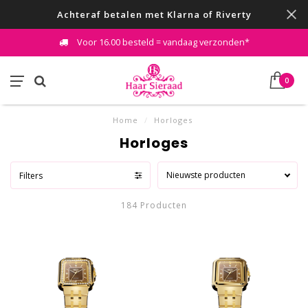
Achteraf betalen met Klarna of Riverty
Voor 16.00 besteld = vandaag verzonden*
0
Home
/
Horloges
Horloges
Nieuwste producten
Filters
184 Producten