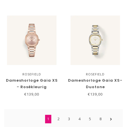
ROSEFIELD
ROSEFIELD
Dameshorloge Gaia XS
Dameshorloge Gaia XS-
- Rosékleurig
Duotone
€139,00
€139,00
1
2
3
4
5
8