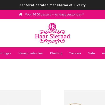
Achteraf betalen met Klarna of Riverty
*
Kies voor de gratis inpakservice in je winkelw
orloges
Haarproducten
Kleding
Tassen
Sale
A