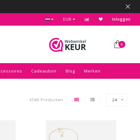
agen
Bezoek onze gezellige winkel in Sliedrecht
EUR
Inloggen
0
ccessoires
Cadeaubon
Blog
Merken
3586 Producten
24