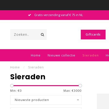
Voor 16.00 besteld = vandaag verzonden
Giftcards
Home
Nieuwe collectie
Sieraden
H
Home
/
Sieraden
Sieraden
Min: €
0
Max: €
3000
Nieuwste producten