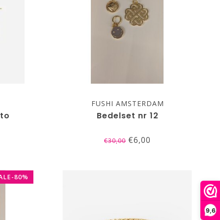
FUSHI AMSTERDAM
nto
Bedelset nr 12
€6,00
€30,00
ALE-80%
9,6