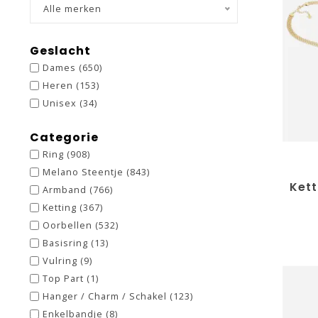
Alle merken
Geslacht
Dames
(650)
Heren
(153)
Unisex
(34)
Categorie
Ring
(908)
Melano Steentje
(843)
Kett
Armband
(766)
Ketting
(367)
Oorbellen
(532)
Basisring
(13)
Vulring
(9)
Top Part
(1)
Hanger / Charm / Schakel
(123)
Enkelbandje
(8)