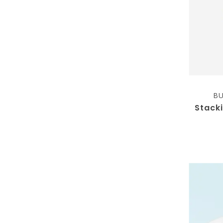
B
Stack