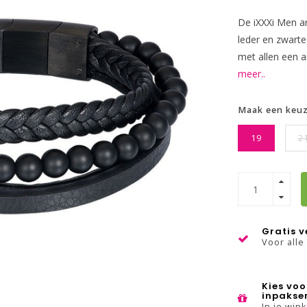
De iXXXi Men a
leder en zwarte
met allen een a
meer..
Maak een keu
19
2
Gratis 
Voor alle
Kies voo
inpakse
In je win