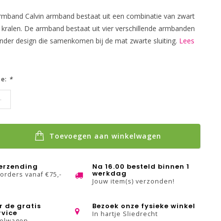
rmband Calvin armband bestaat uit een combinatie van zwart
 kralen. De armband bestaat uit vier verschillende armbanden
nder design die samenkomen bij de mat zwarte sluiting.
Lees
ze:
*
1
Toevoegen aan winkelwagen
verzending
Na 16.00 besteld binnen 1
werkdag
 orders vanaf €75,-
Jouw item(s) verzonden!
r de gratis
Bezoek onze fysieke winkel
rvice
In hartje Sliedrecht
kelwagen