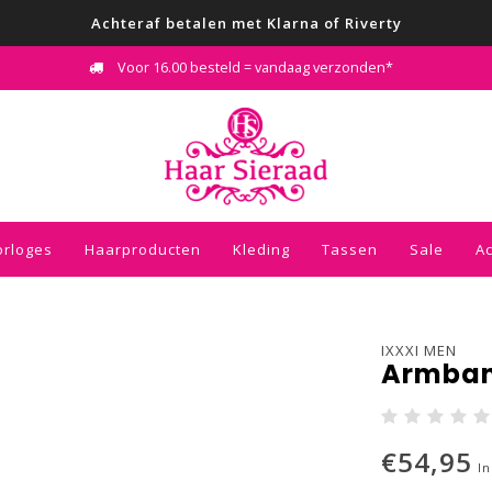
Achteraf betalen met Klarna of Riverty
Voor 16.00 besteld = vandaag verzonden*
orloges
Haarproducten
Kleding
Tassen
Sale
A
IXXXI MEN
Armban
€54,95
In