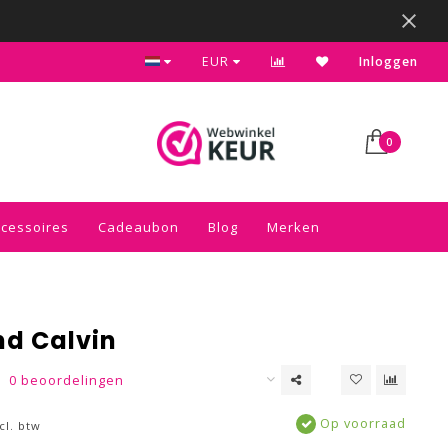
Kies voor de gratis inpakservice in je winkelwagen
EUR
Inloggen
0
ccessoires
Cadeaubon
Blog
Merken
d Calvin
0 beoordelingen
Op voorraad
cl. btw