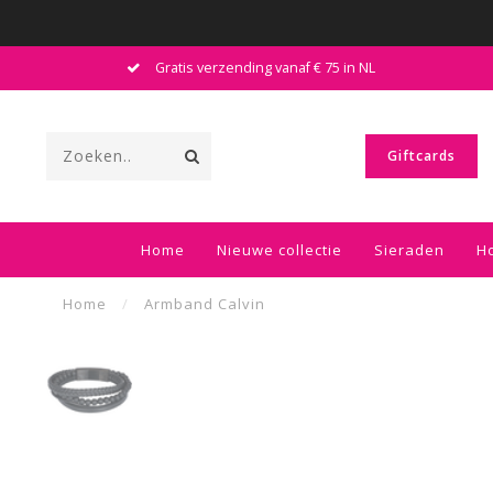
Gratis verzending vanaf € 75 in NL
Giftcards
Home
Nieuwe collectie
Sieraden
H
Home
/
Armband Calvin