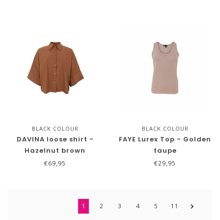
BLACK COLOUR
BLACK COLOUR
DAVINA loose shirt -
FAYE Lurex Top - Golden
Hazelnut brown
taupe
€69,95
€29,95
1
2
3
4
5
11