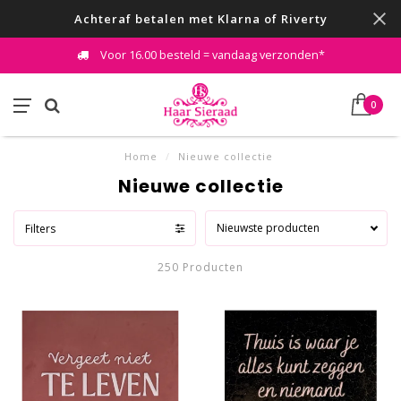
Achteraf betalen met Klarna of Riverty
Voor 16.00 besteld = vandaag verzonden*
0
Home
/
Nieuwe collectie
Nieuwe collectie
Nieuwste producten
Filters
250 Producten