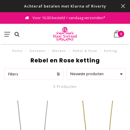
Achteraf betalen met Klarna of Riverty
Voor 16.00 besteld = vandaag verzonden*
0
Home
/
Sieraden
/
Merken
/
Rebel & Rose
/
Ketting
Rebel en Rose ketting
Nieuwste producten
Filters
5 Producten