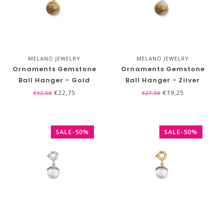
MELANO JEWELRY
MELANO JEWELRY
Ornaments Gemstone
Ornaments Gemstone
Ball Hanger - Gold
Ball Hanger - Zilver
plated zilver
€22,75
€19,25
€32,50
€27,50
SALE-50%
SALE-50%