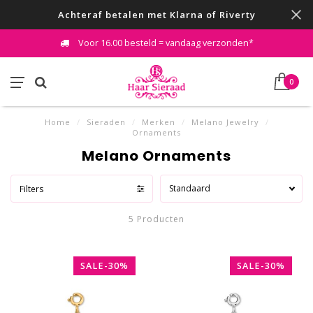
Achteraf betalen met Klarna of Riverty
Voor 16.00 besteld = vandaag verzonden*
0
Home
/
Sieraden
/
Merken
/
Melano Jewelry
/
Ornaments
Melano Ornaments
Standaard
Filters
5 Producten
SALE-30%
SALE-30%