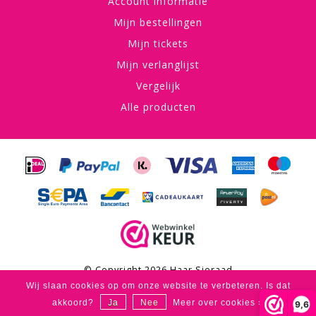
Account informatie
Mijn bestellingen
Mijn tickets
Mijn verlanglijst
Vergelijk
Alle producten
© Copyright 2026 Haar Sieraad
Wij slaan cookies op om onze website te verbeteren. Is dat
Haar Sieraad
scores a
4,8
/
5
out of
53
klantbeoordelingen at
akkoord?
Ja
Nee
Meer over cookies »
9,6
Google