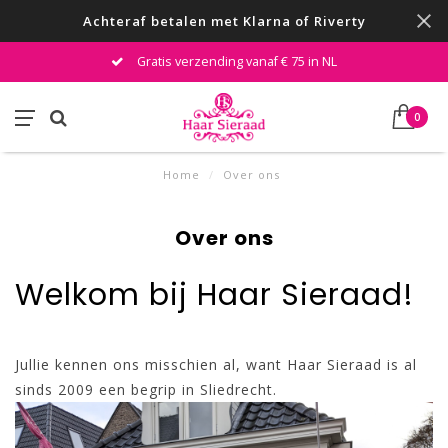
Achteraf betalen met Klarna of Riverty
Gratis verzending vanaf € 75 in NL
0
Home
/
Over ons
Over ons
Welkom bij Haar Sieraad!
Jullie kennen ons misschien al, want Haar Sieraad is al
sinds 2009 ee
n begrip in Sliedrecht.