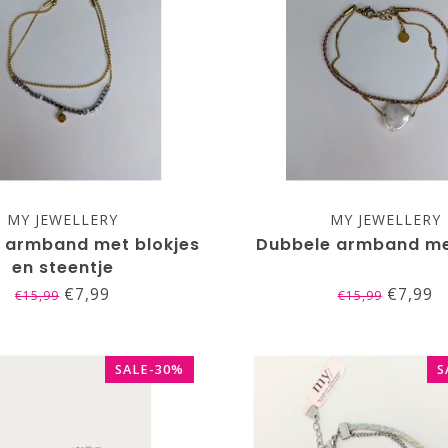
MY JEWELLERY
MY JEWELLERY
 armband met blokjes
Dubbele armband me
en steentje
€7,99
€7,99
€15,99
€15,99
SALE-30%
S