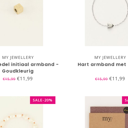
MY JEWELLERY
MY JEWELLERY
del initiaal armband -
Hart armband met i
Goudkleurig
€11,99
€11,99
€15,99
€15,99
SALE-20%
S