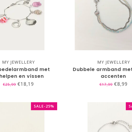
MY JEWELLERY
MY JEWELLERY
bedelarmband met
Dubbele armband me
helpen en vissen
accenten
€18,19
€8,99
€25,99
€17,99
SALE-25%
S