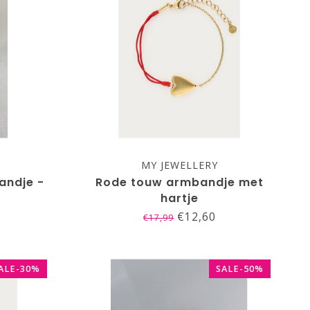
MY JEWELLERY
andje -
Rode touw armbandje met
hartje
€12,60
€17,99
ALE-30%
SALE-50%