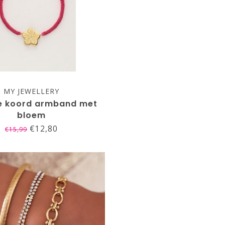
MY JEWELLERY
ze koord armband met
bloem
€12,80
€15,99