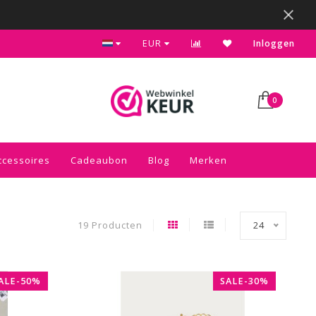
Bezoek onze gezellige winkel in Sliedrecht
EUR
Inloggen
0
ccessoires
Cadeaubon
Blog
Merken
19 Producten
24
ALE-50%
SALE-30%