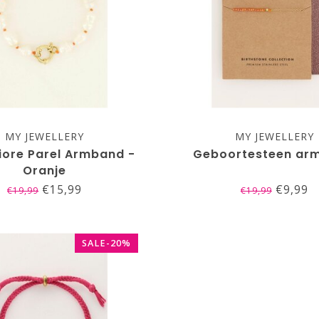
MY JEWELLERY
MY JEWELLERY
iore Parel Armband -
Geboortesteen ar
Oranje
€15,99
€9,99
€19,99
€19,99
SALE-20%