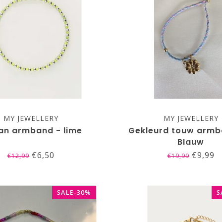
MY JEWELLERY
MY JEWELLERY
an armband - lime
Gekleurd touw armb
Blauw
€6,50
€9,99
€12,99
€19,99
SALE-30%
S