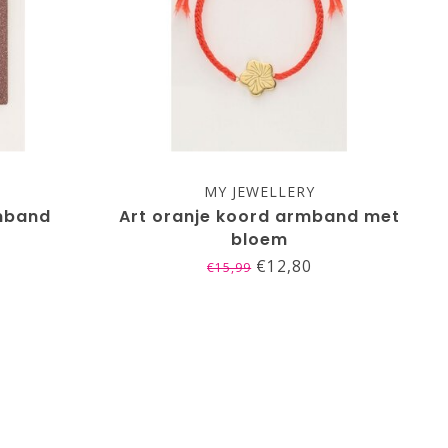
MY JEWELLERY
mband
Art oranje koord armband met
bloem
€12,80
€15,99