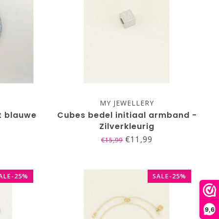
MY JEWELLERY
t blauwe
Cubes bedel initiaal armband -
Zilverkleurig
€11,99
€15,99
ALE-25%
SALE-25%
9,6