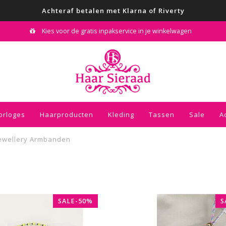
Achteraf betalen met Klarna of Riverty
Kies voor de gratis inpakservice in je winkelwagen
orloges
Haarproducten
Kleding
Tassen
Sale
A
ewellery Armbanden
SALE-50%
S