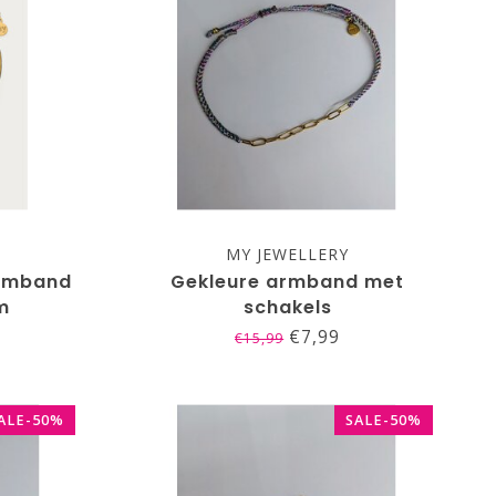
MY JEWELLERY
armband
Gekleure armband met
m
schakels
€7,99
€15,99
ALE-50%
SALE-50%