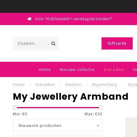
Voor 16.00 besteld = vandaag verzonden*
Giftcards
Home
Nieuwe collectie
Sieraden
H
Home
/
Sieraden
/
Merken
/
MyJewellery
/
MyJ
My Jewellery Armband
Min: €
0
Max: €
30
Nieuwste producten