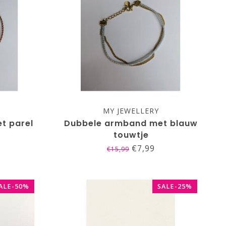
MY JEWELLERY
t parel
Dubbele armband met blauw
touwtje
€7,99
€15,99
ALE-50%
SALE-25%