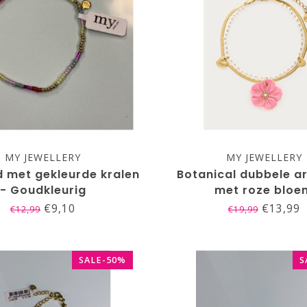
MY JEWELLERY
MY JEWELLERY
 met gekleurde kralen
Botanical dubbele 
- Goudkleurig
met roze bloe
€9,10
€13,99
€12,99
€19,99
SALE-50%
S