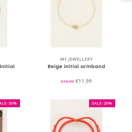
MY JEWELLERY
nitial
Beige initial armband
€11,99
€15,99
ALE-50%
SALE-20%