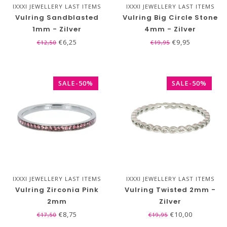
IXXXI JEWELLERY LAST ITEMS
IXXXI JEWELLERY LAST ITEMS
SALE!
SALE!
Vulring Sandblasted
Vulring Big Circle Stone
1mm - Zilver
4mm - Zilver
€6,25
€9,95
€12,50
€19,95
SALE-50%
SALE-50%
IXXXI JEWELLERY LAST ITEMS
IXXXI JEWELLERY LAST ITEMS
SALE!
SALE!
Vulring Zirconia Pink
Vulring Twisted 2mm -
2mm
Zilver
€8,75
€10,00
€17,50
€19,95