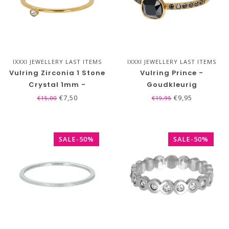
IXXXI JEWELLERY LAST ITEMS
IXXXI JEWELLERY LAST ITEMS
SALE!
SALE!
Vulring Zirconia 1 Stone
Vulring Prince -
Crystal 1mm -
Goudkleurig
Goudkleurig
€7,50
€9,95
€15,00
€19,95
SALE-50%
SALE-50%