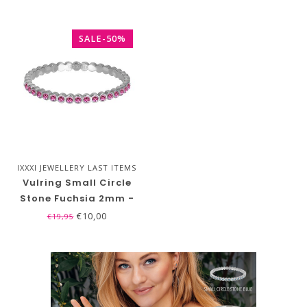
SALE-50%
IXXXI JEWELLERY LAST ITEMS
SALE!
Vulring Small Circle
Stone Fuchsia 2mm -
Zilver
€10,00
€19,95