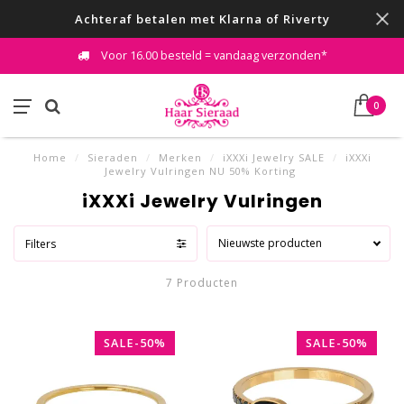
Achteraf betalen met Klarna of Riverty
Voor 16.00 besteld = vandaag verzonden*
0
Home
/
Sieraden
/
Merken
/
iXXXi Jewelry SALE
/
iXXXi
Jewelry Vulringen NU 50% Korting
iXXXi Jewelry Vulringen
Nieuwste producten
Filters
7 Producten
SALE-50%
SALE-50%