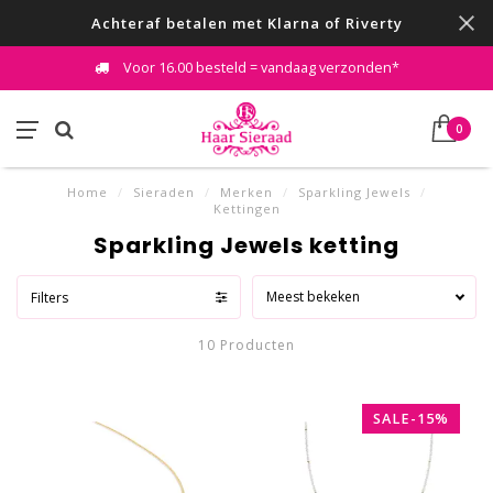
Achteraf betalen met Klarna of Riverty
Voor 16.00 besteld = vandaag verzonden*
0
Home
/
Sieraden
/
Merken
/
Sparkling Jewels
/
Kettingen
Sparkling Jewels ketting
Meest bekeken
Filters
10 Producten
SALE-15%