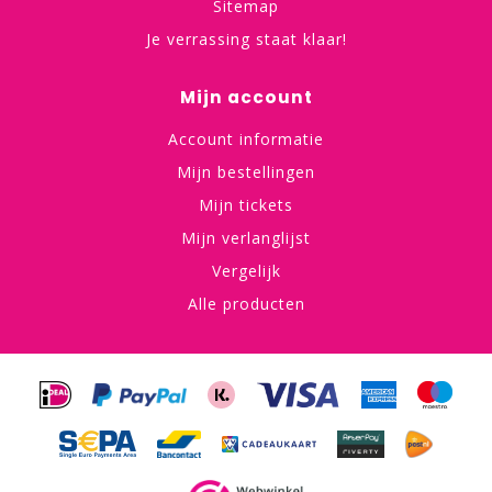
Sitemap
Je verrassing staat klaar!
Mijn account
Account informatie
Mijn bestellingen
Mijn tickets
Mijn verlanglijst
Vergelijk
Alle producten