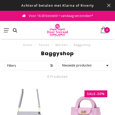
Achteraf betalen met Klarna of Riverty
Voor 16.00 besteld = vandaag verzonden*
0
Home
/
Tassen
/
Merken
/
Baggyshop
Baggyshop
Nieuwste producten
Filters
6 Producten
SALE-30%