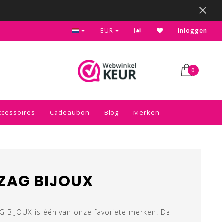
Kies voor de gratis inpakservice in je winkelwagen
EUR
Inloggen
0
ccessoires
Cadeaubon
Blog
Merken
ZAG BIJOUX
AG BIJOUX is één van onze favoriete merken! De