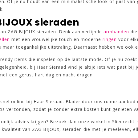
ren. Of je nu houdt van een minimalistische look of juist v
k.
BIJOUX sieraden
 aan ZAG BIJOUX sieraden. Denk aan verfijnde
armbanden
die
ellen
met een vrouwelijke touch en moderne
ringen
voor elk
e maar toegankelijke uitstraling. Daarnaast hebben we ook 
trendy items die inspelen op de laatste mode. Of je nu zoek
elegenheid, bij Haar Sieraad vind je altijd iets wat past bij
met een gerust hart dag en nacht dragen.
nel online bij Haar Sieraad. Blader door ons ruime aanbod en
tis verzonden, zodat je zonder extra kosten kunt genieten v
rsoonlijk advies krijgen? Bezoek dan onze winkel in Sliedrecht
 kwaliteit van ZAG BIJOUX, sieraden die met je meeleven, e