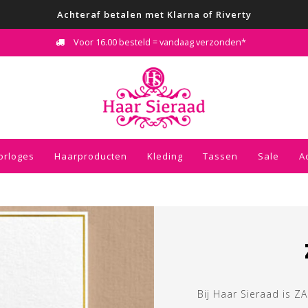
Achteraf betalen met Klarna of Riverty
Voor 16.00 besteld = vandaag verzonden*
orloges
Haarproducten
Kleding
Tassen
Sale
A
Bij Haar Sieraad is Z