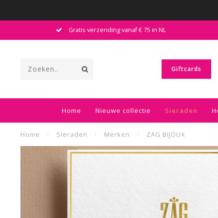
Gratis verzending vanaf € 75 in NL
Giftcards
Home
Nieuwe collectie
Sieraden
H
Home
/
Sieraden
/
Merken
/
ZAG BIJOUX