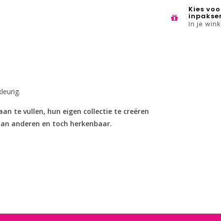
Kies voo
inpakse
In je win
leurig.
 te vullen, hun eigen collectie te creëren
 dan anderen en toch herkenbaar.