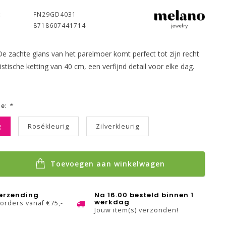
:
FN29GD4031
8718607441714
De zachte glans van het parelmoer komt perfect tot zijn recht
stische ketting van 40 cm, een verfijnd detail voor elke dag.
ze:
*
g
Rosékleurig
Zilverkleurig
Toevoegen aan winkelwagen
verzending
Na 16.00 besteld binnen 1
werkdag
 orders vanaf €75,-
Jouw item(s) verzonden!