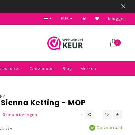
Kies voor de gratis inpakservice in je winkelwagen
EUR
Inloggen
0
ccessoires
Cadeaubon
Blog
Merken
RY
 Sienna Ketting - MOP
0 beoordelingen
Op voorraad
cl. btw