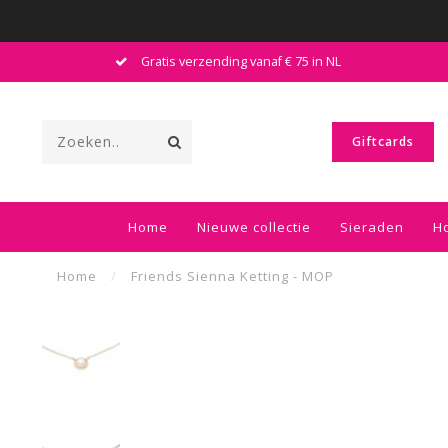
Gratis verzending vanaf € 75 in NL
Giftcards
Home
Nieuwe collectie
Sieraden
H
Home
/
Friends Sienna Ketting - MOP