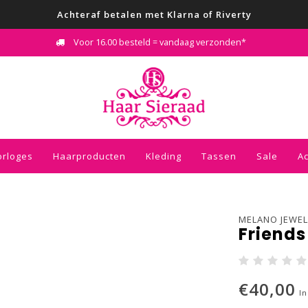
Achteraf betalen met Klarna of Riverty
Voor 16.00 besteld = vandaag verzonden*
orloges
Haarproducten
Kleding
Tassen
Sale
A
MELANO JEWEL
Friends
€40,00
In