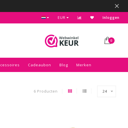
Gratis verzending vanaf € 75 in NL
EUR
Inloggen
0
ccessoires
Cadeaubon
Blog
Merken
6 Producten
24