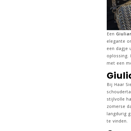
Een
Giulia
elegante on
een dagje 
oplossing. 
met een mo
Giul
Bij Haar Si
schoudertas
stijlvolle
zomerse da
langdurig g
te vinden.