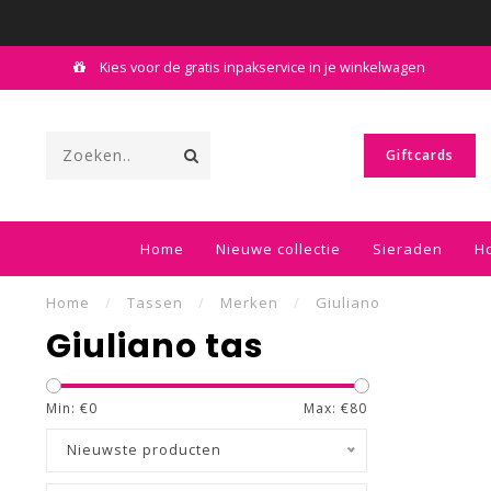
Kies voor de gratis inpakservice in je winkelwagen
Giftcards
Home
Nieuwe collectie
Sieraden
H
Home
/
Tassen
/
Merken
/
Giuliano
Giuliano tas
Min: €
0
Max: €
80
Nieuwste producten