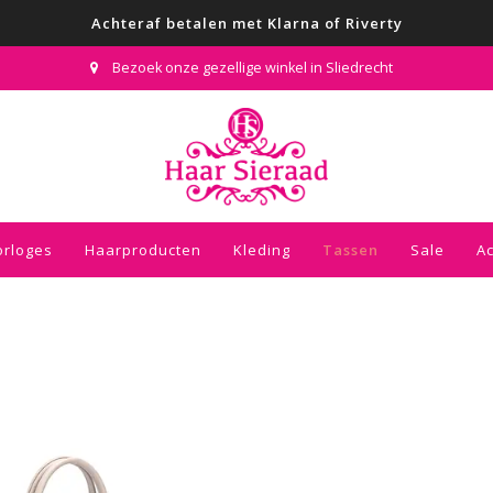
Achteraf betalen met Klarna of Riverty
Bezoek onze gezellige winkel in Sliedrecht
orloges
Haarproducten
Kleding
Tassen
Sale
A