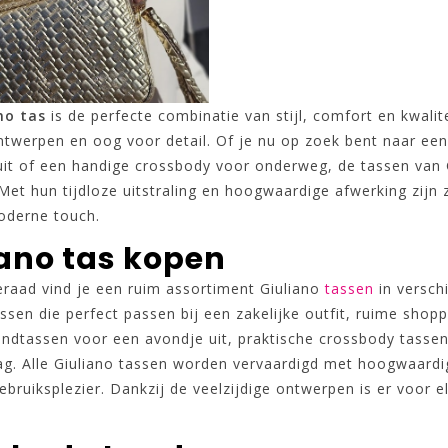
no tas
is de perfecte combinatie van stijl, comfort en kwalit
twerpen en oog voor detail. Of je nu op zoek bent naar een t
uit of een handige crossbody voor onderweg, de tassen van G
Met hun tijdloze uitstraling en hoogwaardige afwerking zijn
derne touch.
iano tas kopen
eraad vind je een ruim assortiment Giuliano
tassen
in versch
sen die perfect passen bij een zakelijke outfit, ruime shopper
 handtassen voor een avondje uit, praktische crossbody tass
g. Alle Giuliano tassen worden vervaardigd met hoogwaardige
ebruiksplezier. Dankzij de veelzijdige ontwerpen is er voor e