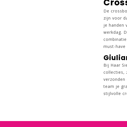
Cros
De crossbo
zijn voor d
je handen 
werkdag. Da
combinatie
must-have 
Giulia
Bij Haar Si
collecties,
verzonden e
team je gra
stijlvolle 