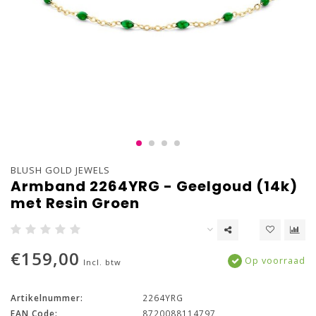
BLUSH GOLD JEWELS
Armband 2264YRG - Geelgoud (14k)
met Resin Groen
€159,00
Op voorraad
Incl. btw
Artikelnummer:
2264YRG
EAN Code:
8720088114797