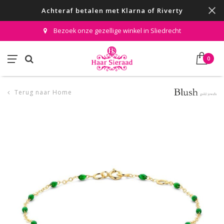
Achteraf betalen met Klarna of Riverty
Bezoek onze gezellige winkel in Sliedrecht
0
Terug naar Home