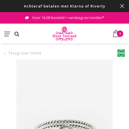
Achteraf betalen met Klarna of Riverty
Voor 16.00 besteld = vandaag verzonden*
0
Terug naar Home