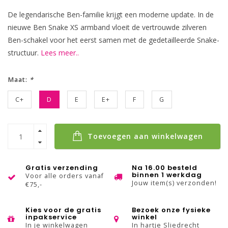
De legendarische Ben-familie krijgt een moderne update. In de
nieuwe Ben Snake XS armband vloeit de vertrouwde zilveren
Ben-schakel voor het eerst samen met de gedetailleerde Snake-
structuur.
Lees meer..
Maat:
*
C+
D
E
E+
F
G
Toevoegen aan winkelwagen
Gratis verzending
Na 16.00 besteld
binnen 1 werkdag
Voor alle orders vanaf
Jouw item(s) verzonden!
€75,-
Kies voor de gratis
Bezoek onze fysieke
inpakservice
winkel
In je winkelwagen
In hartje Sliedrecht