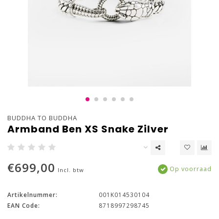
BUDDHA TO BUDDHA
Armband Ben XS Snake Zilver
€699,00
Op voorraad
Incl. btw
Artikelnummer:
001K014530104
EAN Code:
8718997298745