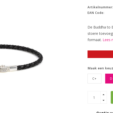
Artikelnummer
EAN Code:
De Buddha to B
stoere toevoegi
formaat.
Lees m
Maak een keu
C+
D
Gratis 