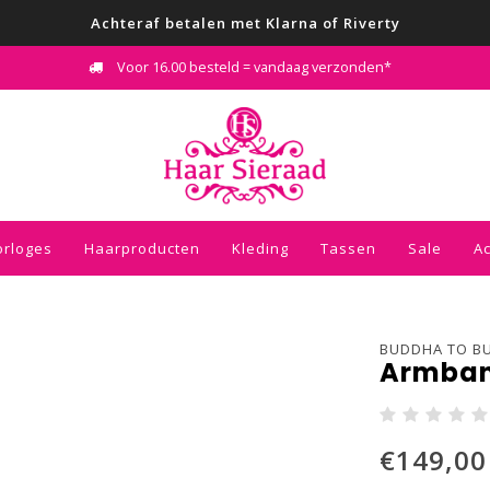
Achteraf betalen met Klarna of Riverty
Voor 16.00 besteld = vandaag verzonden*
orloges
Haarproducten
Kleding
Tassen
Sale
A
BUDDHA TO B
Armband
€149,00