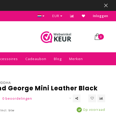
Kies voor de gratis inpakservice in je winkelwagen
EUR
Inloggen
0
ccessoires
Cadeaubon
Blog
Merken
UDDHA
 George Mini Leather Black
0 beoordelingen
Op voorraad
Incl. btw