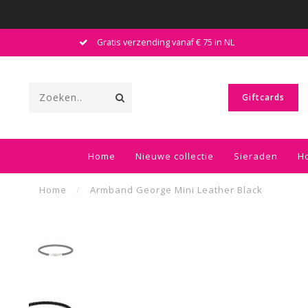
Gratis verzending vanaf € 75 in NL
Giftcards
Home
Nieuwe collectie
Sieraden
H
Home
/
Armband George Mini Leather Black