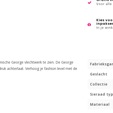
Voor alle
Kies voo
inpakse
In je win
iconische George vlechtwerk te zien. De George
Fabrieksga
indruk achterlaat. Verhoog je fashion level met de
Geslacht
Collectie
Sieraad ty
Materiaal