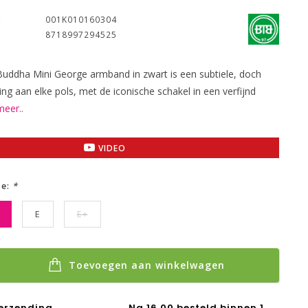
:
001K010160304
8718997294525
uddha Mini George armband in zwart is een subtiele, doch
ng aan elke pols, met de iconische schakel in een verfijnd
eer..
VIDEO
ze:
*
E
E+
Toevoegen aan winkelwagen
verzending
Na 16.00 besteld binnen 1