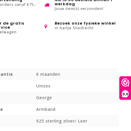
werkdag
 orders vanaf €75,-
Jouw item(s) verzonden!
r de gratis
Bezoek onze fysieke winkel
rvice
In hartje Sliedrecht
kelwagen
rantie
6 maanden
Unisex
9,6
George
pe
Armband
925 sterling zilver/ Leer