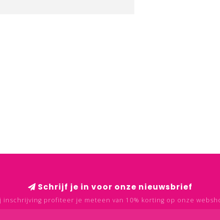
Schrijf je in voor onze nieuwsbrief
j inschrijving profiteer je meteen van 10% korting op onze websh