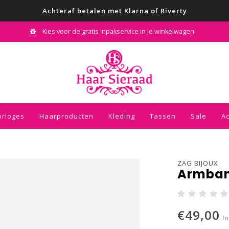
Achteraf betalen met Klarna of Riverty
Kies voor de gratis inpakservice in je winkelwagen
orloges
Haarproducten
Kleding
Tassen
Sale
A
ZAG BIJOUX
Armban
€49,00
In