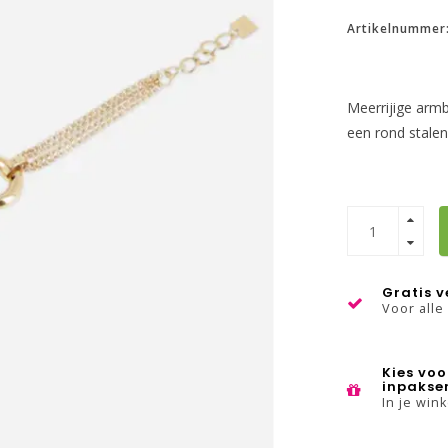
Artikelnummer
Meerrijige armb
een rond stalen
Gratis 
Voor alle
Kies voo
inpakse
In je win