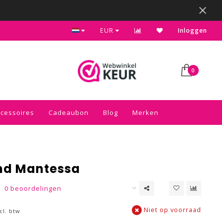
Bezoek onze gezellige winkel in Sliedrecht
EUR
Inloggen
0
ccessoires
Cadeaubon
Blog
Merken
d Mantessa
0 beoordelingen
Niet op voorraad
cl. btw