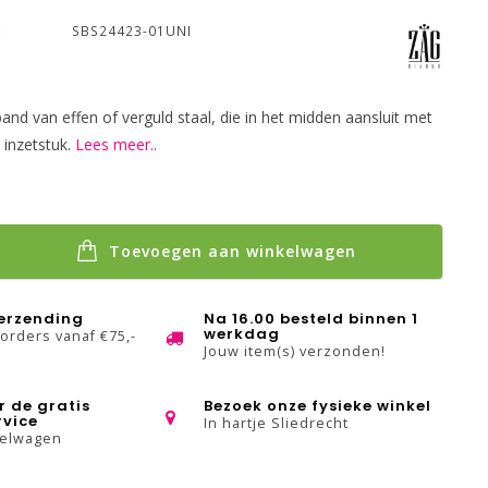
:
SBS24423-01UNI
and van effen of verguld staal, die in het midden aansluit met
 inzetstuk.
Lees meer..
Toevoegen aan winkelwagen
verzending
Na 16.00 besteld binnen 1
werkdag
 orders vanaf €75,-
Jouw item(s) verzonden!
r de gratis
Bezoek onze fysieke winkel
rvice
In hartje Sliedrecht
kelwagen