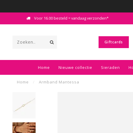
Voor 16.00 besteld = vandaag verzonden*
Giftcards
Home
Nieuwe collectie
Sieraden
H
Home
/
Armband Mantessa