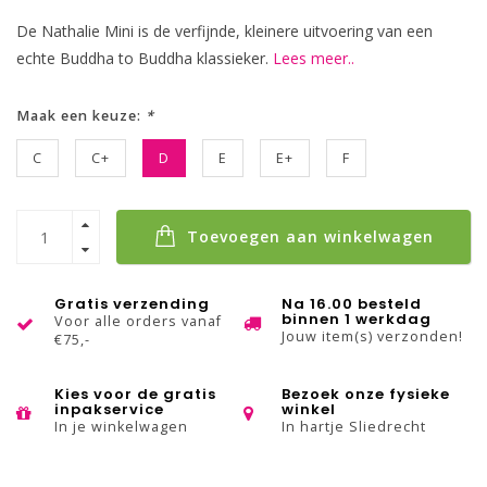
De Nathalie Mini is de verfijnde, kleinere uitvoering van een
echte Buddha to Buddha klassieker.
Lees meer..
Maak een keuze:
*
C
C+
D
E
E+
F
Toevoegen aan winkelwagen
Gratis verzending
Na 16.00 besteld
binnen 1 werkdag
Voor alle orders vanaf
Jouw item(s) verzonden!
€75,-
Kies voor de gratis
Bezoek onze fysieke
inpakservice
winkel
In je winkelwagen
In hartje Sliedrecht