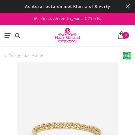
Achteraf betalen met Klarna of Riverty
Gratis verzending vanaf € 75 in NL
0
Terug naar Home