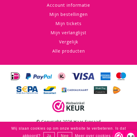
Account informatie
Mijn bestellingen
Mijn tickets
Mijn verlanglijst
Vergelijk
Alle producten
© Copyright 2026 Haar Sieraad
Wij slaan cookies op om onze website te verbeteren. Is dat
Haar Sieraad
scores a
4,8
/
5
out of
53
klantbeoordelingen at
akkoord?
Ja
Nee
Meer over cookies »
9,6