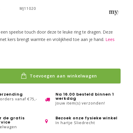
:
MJ11020
een speelse touch door deze te leuke ring te dragen. Deze
 met kers brengt warmte en vrolijkheid toe aan je hand.
Lees
Toevoegen aan winkelwagen
verzending
Na 16.00 besteld binnen 1
werkdag
 orders vanaf €75,-
Jouw item(s) verzonden!
r de gratis
Bezoek onze fysieke winkel
rvice
In hartje Sliedrecht
kelwagen