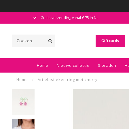
Gratis verzending vanaf € 75 in NL
Giftcards
Home
Nieuwe collectie
Sieraden
H
Home
/
Art elastieken ring met cherry