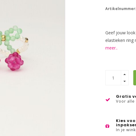
Artikelnummer
Geef jouw look 
elastieken ring
meer..
Gratis 
Voor alle
Kies voo
inpakse
In je win