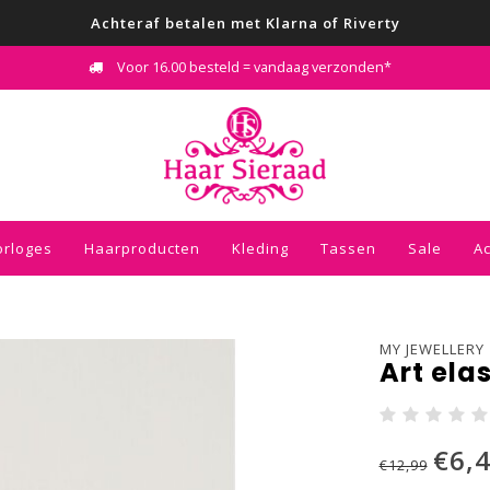
Achteraf betalen met Klarna of Riverty
Voor 16.00 besteld = vandaag verzonden*
orloges
Haarproducten
Kleding
Tassen
Sale
A
MY JEWELLERY
Art ela
€6,
€12,99