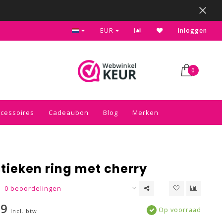
Kies voor de gratis inpakservice in je winkelwagen
EUR
Inloggen
0
ccessoires
Cadeaubon
Blog
Merken
stieken ring met cherry
0 beoordelingen
49
Op voorraad
Incl. btw