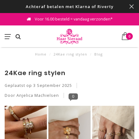
Achteraf betalen met Klarna of Riverty
Voor 16.00 besteld = vandaag verzonden*
0
Home
/
24Kae ring stylen
/
Blog
24Kae ring stylen
Geplaatst op
3 September 2025
Door Anjelica Machielsen
0