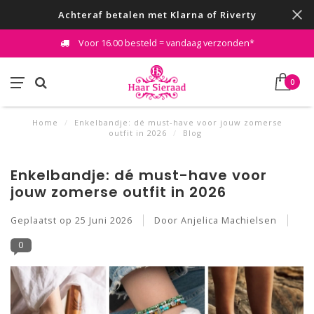
Achteraf betalen met Klarna of Riverty
Voor 16.00 besteld = vandaag verzonden*
0
Home
/
Enkelbandje: dé must-have voor jouw zomerse
outfit in 2026
/
Blog
Enkelbandje: dé must-have voor
jouw zomerse outfit in 2026
Geplaatst op
25 Juni 2026
Door Anjelica Machielsen
0