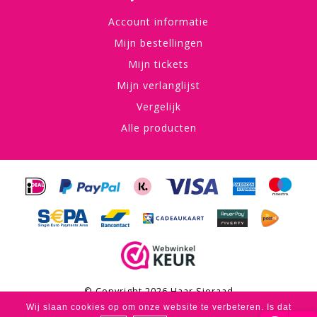
Account informatie
Mijn bestellingen
Mijn tickets
Mijn verlanglijst
Vergelijk
Alle producten
© Copyright 2026 Haar Sieraad
Wij slaan cookies op om onze website te verbeteren. Is dat
Haar Sieraad
scores a
4,8
/
5
out of
53
klantbeoordelingen at