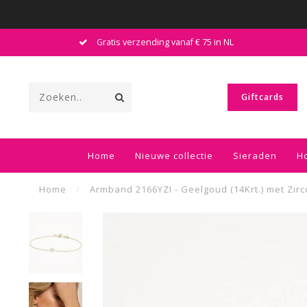
Gratis verzending vanaf € 75 in NL
Giftcards
Home
Nieuwe collectie
Sieraden
H
Home
/
Armband 2166YZI - Geelgoud (14Krt.) met Zirc