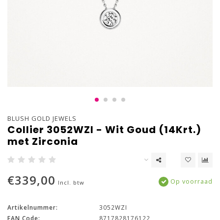
BLUSH GOLD JEWELS
Collier 3052WZI - Wit Goud (14Krt.)
met Zirconia
€339,00
Op voorraad
Incl. btw
Artikelnummer:
3052WZI
EAN Code:
8717828176122