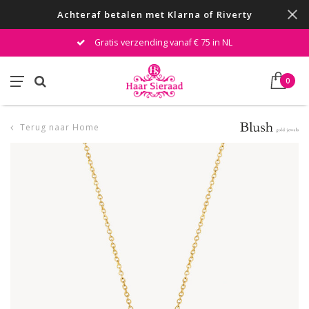
Achteraf betalen met Klarna of Riverty
Gratis verzending vanaf € 75 in NL
0
Terug naar Home