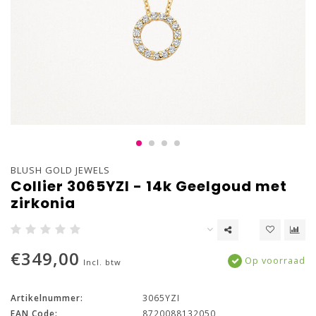
BLUSH GOLD JEWELS
Collier 3065YZI - 14k Geelgoud met
zirkonia
€349,00
Op voorraad
Incl. btw
Artikelnummer:
3065YZI
EAN Code:
8720088132050