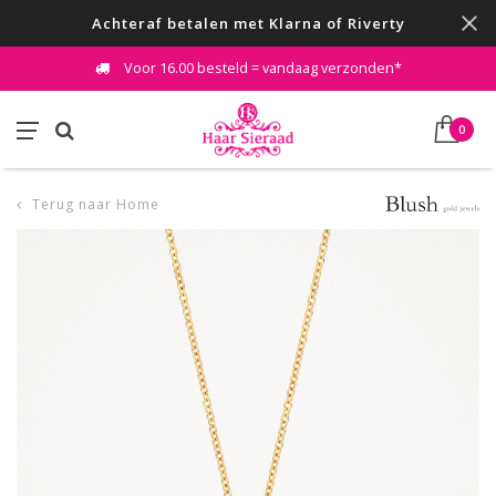
Achteraf betalen met Klarna of Riverty
Voor 16.00 besteld = vandaag verzonden*
0
Terug naar Home