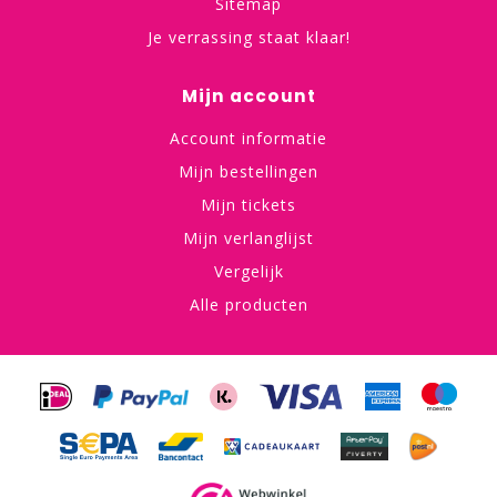
Sitemap
Je verrassing staat klaar!
Mijn account
Account informatie
Mijn bestellingen
Mijn tickets
Mijn verlanglijst
Vergelijk
Alle producten