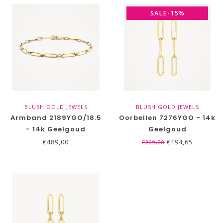
SALE-15%
BLUSH GOLD JEWELS
BLUSH GOLD JEWELS
Armband 2189YGO/18.5
Oorbellen 7276YGO - 14k
- 14k Geelgoud
Geelgoud
€489,00
€194,65
€229,00