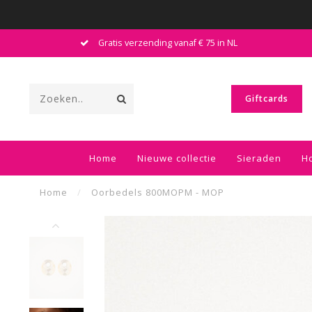
Gratis verzending vanaf € 75 in NL
Giftcards
Home
Nieuwe collectie
Sieraden
H
Home
/
Oorbedels 800MOPM - MOP