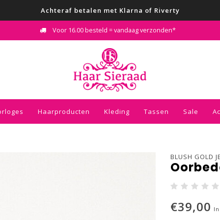
Achteraf betalen met Klarna of Riverty
Voor 16.00 besteld = vandaag verzonden*
orloges
Haarproducten
Kleding
Tassen
Sale
A
BLUSH GOLD J
Oorbed
€39,00
In