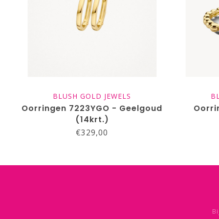
BLUSH GOLD JEWELS
B
Oorringen 7223YGO - Geelgoud
Oorri
(14krt.)
€329,00
Bi