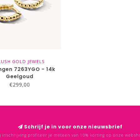
LUSH GOLD JEWELS
ngen 7263YGO - 14k
Geelgoud
€299,00
Schrijf je in voor onze nieuwsbrief
j inschrijving profiteer je meteen van 10% korting op onze websh