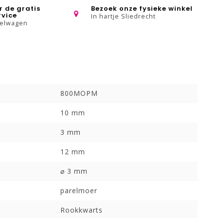
r de gratis
Bezoek onze fysieke winkel
rvice
In hartje Sliedrecht
kelwagen
800MOPM
10 mm
3 mm
12 mm
⌀ 3 mm
parelmoer
:
Rookkwarts