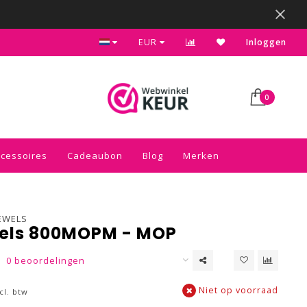
Kies voor de gratis inpakservice in je winkelwagen
EUR
Inloggen
0
ccessoires
Cadeaubon
Blog
Merken
EWELS
els 800MOPM - MOP
0 beoordelingen
Niet op voorraad
cl. btw