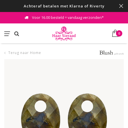
Achteraf betalen met Klarna of Riverty
Voor 16.00 besteld = vandaag verzonden*
0
Terug naar Home