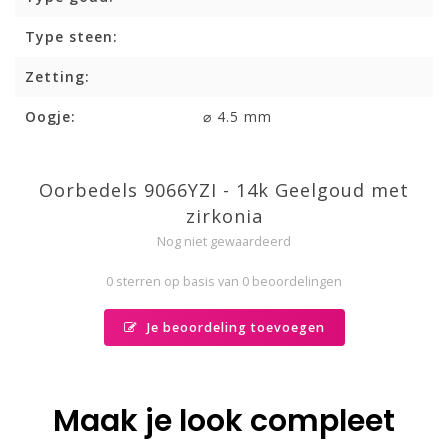
Type steen:
Zetting:
Oogje:
⌀ 4.5 mm
Oorbedels 9066YZI - 14k Geelgoud met
zirkonia
Nog niet gewaardeerd
0 sterren op basis van 0 beoordelingen
Je beoordeling toevoegen
Maak je look compleet