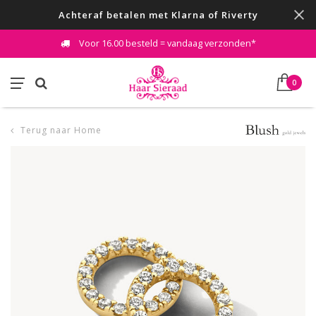
Achteraf betalen met Klarna of Riverty
Voor 16.00 besteld = vandaag verzonden*
0
Terug naar Home