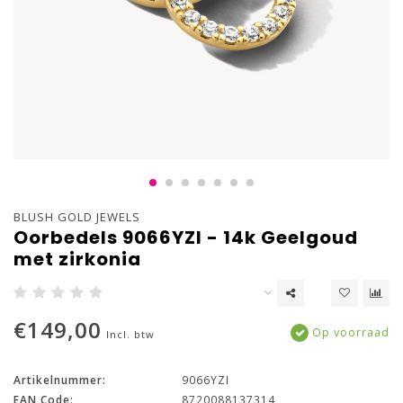
BLUSH GOLD JEWELS
Oorbedels 9066YZI - 14k Geelgoud
met zirkonia
€149,00
Op voorraad
Incl. btw
Artikelnummer:
9066YZI
EAN Code:
8720088137314