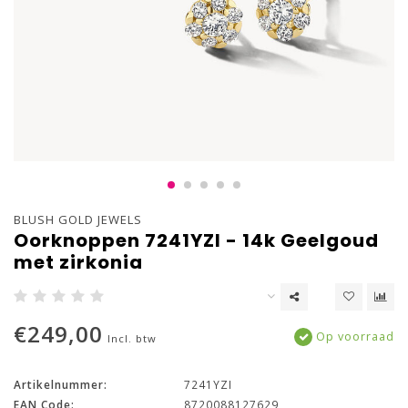
BLUSH GOLD JEWELS
Oorknoppen 7241YZI - 14k Geelgoud
met zirkonia
€249,00
Op voorraad
Incl. btw
Artikelnummer:
7241YZI
EAN Code:
8720088127629