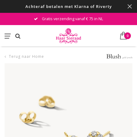
Achteraf betalen met Klarna of Riverty
Gratis verzending vanaf € 75 in NL
0
Terug naar Home