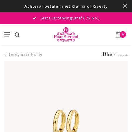
Achteraf betalen met Klarna of Riverty
Gratis verzending vanaf € 75 in NL
0
Terug naar Home