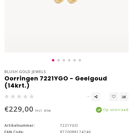
BLUSH GOLD JEWELS
Oorringen 7221YGO - Geelgoud
(14krt.)
€229,00
Op voorraad
Incl. btw
Artikelnummer:
7221YGO
EAN Code:
8720088124246