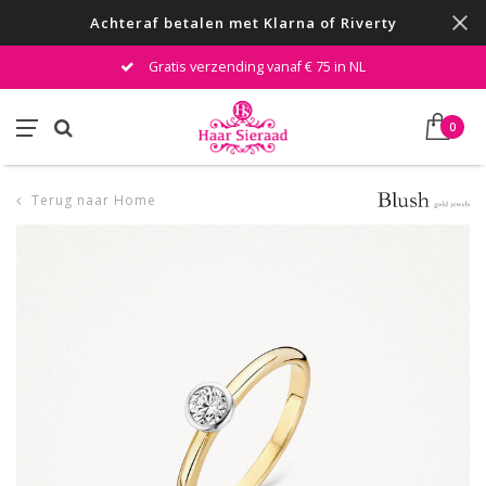
Achteraf betalen met Klarna of Riverty
Gratis verzending vanaf € 75 in NL
0
Terug naar Home