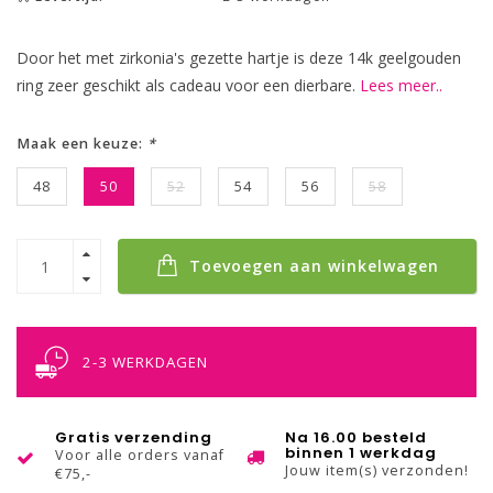
Door het met zirkonia's gezette hartje is deze 14k geelgouden
ring zeer geschikt als cadeau voor een dierbare.
Lees meer..
Maak een keuze:
*
48
50
52
54
56
58
Toevoegen aan winkelwagen
2-3 WERKDAGEN
Gratis verzending
Na 16.00 besteld
binnen 1 werkdag
Voor alle orders vanaf
Jouw item(s) verzonden!
€75,-