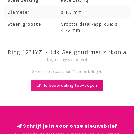
Steenzetting
Pavé zetting
Diameter
ø 1,3 mm
Steen grootte
Grootte detail/applique: ø
4,75 mm
Ring 1231YZI - 14k Geelgoud met zirkonia
Nog niet gewaardeerd
0 sterren op basis van 0 beoordelingen
Je beoordeling toevoegen
Schrijf je in voor onze nieuwsbrief