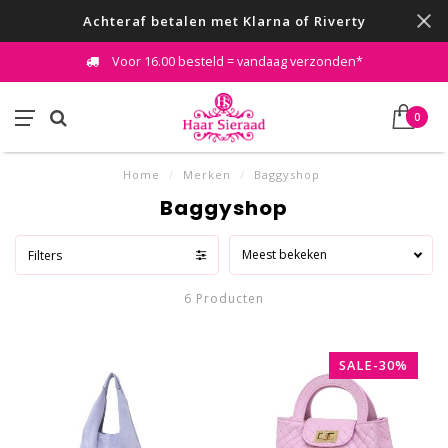
Achteraf betalen met Klarna of Riverty
Voor 16.00 besteld = vandaag verzonden*
0
Home
/
Merken
/
Baggyshop
Baggyshop
Meest bekeken
Filters
6 Producten
SALE-30%