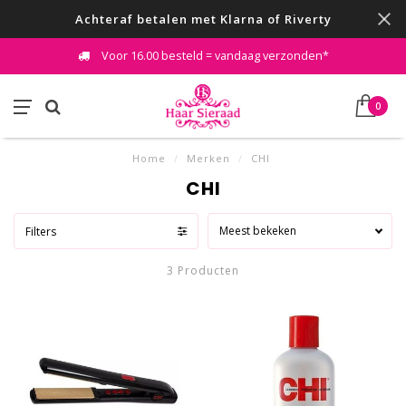
Achteraf betalen met Klarna of Riverty
Voor 16.00 besteld = vandaag verzonden*
0
Home
/
Merken
/
CHI
CHI
Meest bekeken
Filters
3 Producten