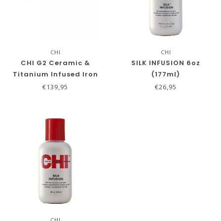
CHI
CHI
CHI G2 Ceramic &
SILK INFUSION 6oz
Titanium Infused Iron
(177ml)
Hairstyling Iron
€139,95
€26,95
CHI