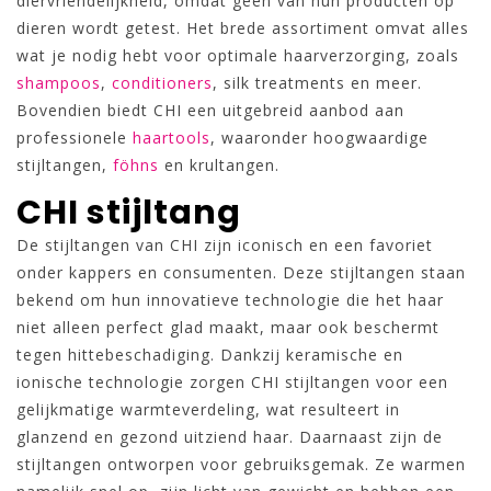
diervriendelijkheid, omdat geen van hun producten op
dieren wordt getest. Het brede assortiment omvat alles
wat je nodig hebt voor optimale haarverzorging, zoals
shampoos
,
conditioners
, silk treatments en meer.
Bovendien biedt CHI een uitgebreid aanbod aan
professionele
haartools
, waaronder hoogwaardige
stijltangen,
föhns
en krultangen.
CHI stijltang
De stijltangen van CHI zijn iconisch en een favoriet
onder kappers en consumenten. Deze stijltangen staan
bekend om hun innovatieve technologie die het haar
niet alleen perfect glad maakt, maar ook beschermt
tegen hittebeschadiging. Dankzij keramische en
ionische technologie zorgen CHI stijltangen voor een
gelijkmatige warmteverdeling, wat resulteert in
glanzend en gezond uitziend haar. Daarnaast zijn de
stijltangen ontworpen voor gebruiksgemak. Ze warmen