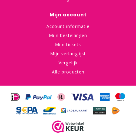
Mijn account
Account informatie
Mijn bestellingen
Mijn tickets
Mijn verlanglijst
Vergelijk
Alle producten