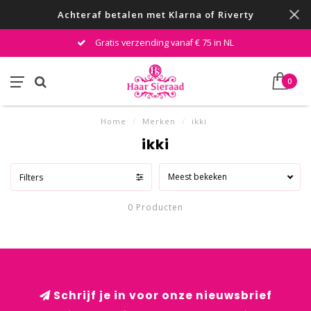
Achteraf betalen met Klarna of Riverty
Gratis verzending vanaf € 75 in NL
0
Home
/
Merken
/
ikki
ikki
Meest bekeken
Filters
0 Producten
Schrijf je in voor onze nieuwsbrief