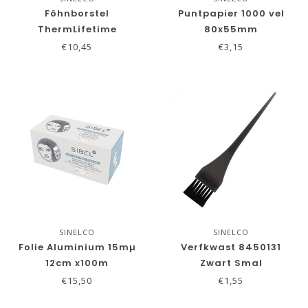
Föhnborstel
Puntpapier 1000 vel
ThermLifetime
80x55mm
Guarantee
€10,45
€3,15
SINELCO
SINELCO
Folie Aluminium 15mµ
Verfkwast 8450131
12cm x100m
Zwart Smal
€15,50
€1,55