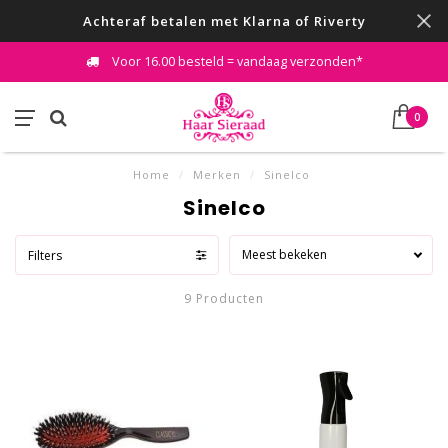
Achteraf betalen met Klarna of Riverty
Voor 16.00 besteld = vandaag verzonden*
0
Home
/
Merken
/
Sinelco
Sinelco
Meest bekeken
Filters
9 Producten