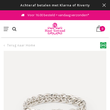
Achteraf betalen met Klarna of Riverty
Voor 16.00 besteld = vandaag verzonden*
0
Terug naar Home