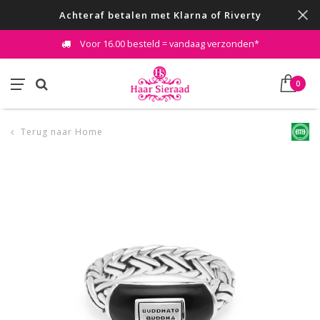
Achteraf betalen met Klarna of Riverty
Voor 16.00 besteld = vandaag verzonden*
0
Terug naar Home