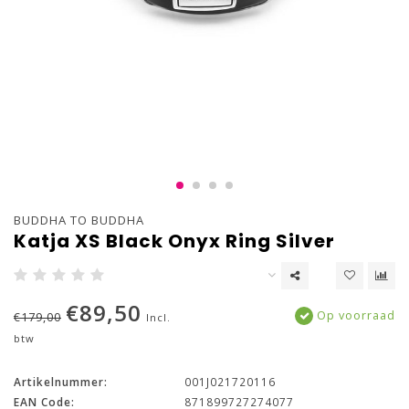
BUDDHA TO BUDDHA
Katja XS Black Onyx Ring Silver
€89,50
Op voorraad
€179,00
Incl.
btw
Artikelnummer:
001J021720116
EAN Code:
871899727274077