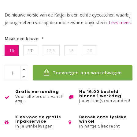
De nieuwe versie van de Katja, is een echte eyecatcher, waarbij
je oog meteen valt op de mooie zwarte onyx-steen.
Lees meer..
Maak een keuze:
*
16
17
17,5
18
20
Toevoegen aan winkelwagen
Gratis verzending
Na 16.00 besteld
binnen 1 werkdag
Voor alle orders vanaf
Jouw item(s) verzonden!
€75,-
Kies voor de gratis
Bezoek onze fysieke
inpakservice
winkel
In je winkelwagen
In hartje Sliedrecht