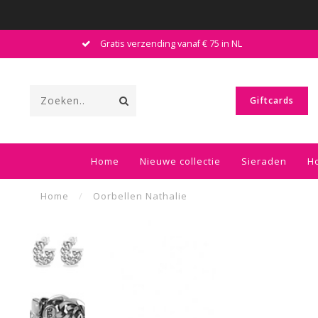
Gratis verzending vanaf € 75 in NL
Giftcards
Home
Nieuwe collectie
Sieraden
H
Home
/
Oorbellen Nathalie