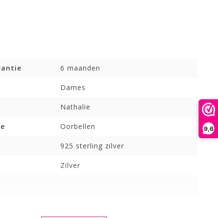
rantie
6 maanden
Dames
Nathalie
pe
Oorbellen
9,6
925 sterling zilver
Zilver