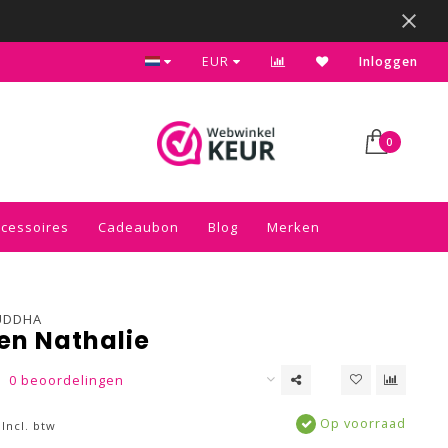
Kies voor de gratis inpakservice in je winkelwagen
EUR
Inloggen
0
ccessoires
Cadeaubon
Blog
Merken
UDDHA
en Nathalie
0 beoordelingen
Op voorraad
Incl. btw