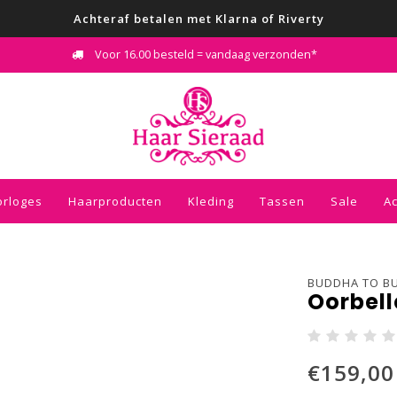
Achteraf betalen met Klarna of Riverty
Voor 16.00 besteld = vandaag verzonden*
orloges
Haarproducten
Kleding
Tassen
Sale
A
BUDDHA TO B
Oorbell
€159,00