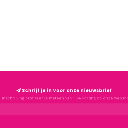
Schrijf je in voor onze nieuwsbrief
j inschrijving profiteer je meteen van 10% korting op onze websh