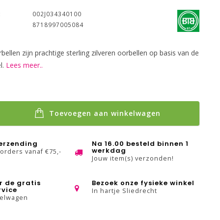
:
002J034340100
8718997005084
ellen zijn prachtige sterling zilveren oorbellen op basis van de
l.
Lees meer..
Toevoegen aan winkelwagen
verzending
Na 16.00 besteld binnen 1
werkdag
 orders vanaf €75,-
Jouw item(s) verzonden!
r de gratis
Bezoek onze fysieke winkel
rvice
In hartje Sliedrecht
kelwagen