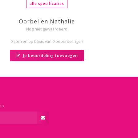
alle specificaties
Oorbellen Nathalie
Nog niet gewaardeerd
0 sterren op basis van 0 beoordelingen
Je beoordeling toevoegen
op