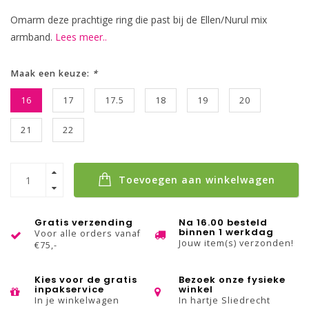
Omarm deze prachtige ring die past bij de Ellen/Nurul mix
armband.
Lees meer..
Maak een keuze:
*
16
17
17.5
18
19
20
21
22
Toevoegen aan winkelwagen
Gratis verzending
Na 16.00 besteld
binnen 1 werkdag
Voor alle orders vanaf
Jouw item(s) verzonden!
€75,-
Kies voor de gratis
Bezoek onze fysieke
inpakservice
winkel
In je winkelwagen
In hartje Sliedrecht