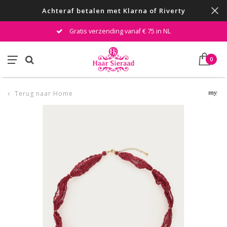
Achteraf betalen met Klarna of Riverty
Gratis verzending vanaf € 75 in NL
0
Terug naar Home