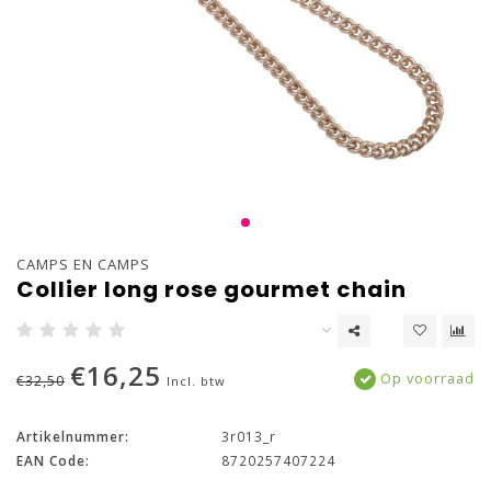
CAMPS EN CAMPS
Collier long rose gourmet chain
€16,25
Op voorraad
€32,50
Incl. btw
Artikelnummer:
3r013_r
EAN Code:
8720257407224