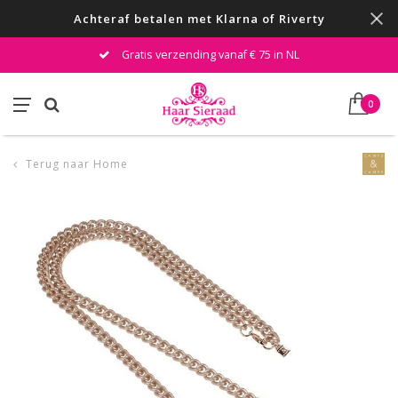
Achteraf betalen met Klarna of Riverty
Gratis verzending vanaf € 75 in NL
0
Terug naar Home