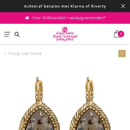
Achteraf betalen met Klarna of Riverty
Voor 16.00 besteld = vandaag verzonden*
0
Terug naar Home