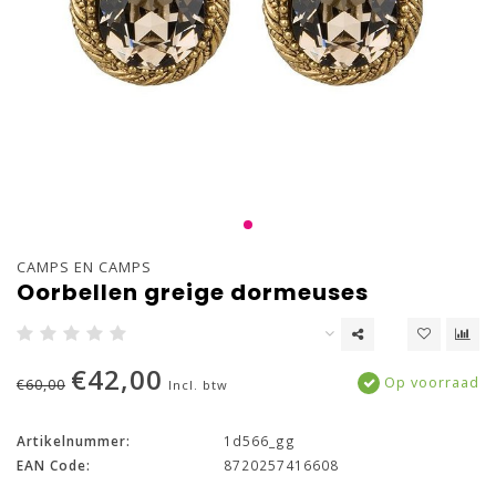
CAMPS EN CAMPS
Oorbellen greige dormeuses
€42,00
Op voorraad
€60,00
Incl. btw
Artikelnummer:
1d566_gg
EAN Code:
8720257416608