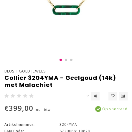
BLUSH GOLD JEWELS
Collier 3204YMA - Geelgoud (14k)
met Malachiet
€399,00
Op voorraad
Incl. btw
Artikelnummer:
3204YMA
EAN Code:
8720088110829