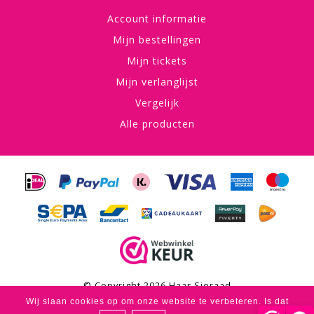
Account informatie
Mijn bestellingen
Mijn tickets
Mijn verlanglijst
Vergelijk
Alle producten
© Copyright 2026 Haar Sieraad
Wij slaan cookies op om onze website te verbeteren. Is dat
Haar Sieraad
scores a
4,8
/
5
out of
53
klantbeoordelingen at